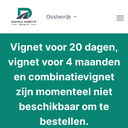
Oostenrijk
Adviseur
Vignet voor 20 dagen,
Routeplanner
vignet voor 4 maanden
Controleer de geldigheid
en combinatievignet
Over ons
zijn momenteel niet
Nederlands
beschikbaar om te
Boek nu
bestellen.