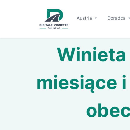
Austria
Doradca
Winieta 
miesiące 
obec