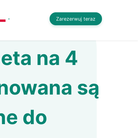
Zarezerwuj teraz
ieta na 4
inowana są
ne do