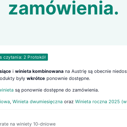
zamówienia.
 czytania: 2 Protokół
siące
i
winieta kombinowana
na Austrię są obecnie niedo
rodukty były
wkrótce
ponownie dostępne.
inieta
są ponownie dostępne do zamówienia.
niowa
,
Winieta dwumiesięczna
oraz
Winieta roczna 2025 (w
trate na winiety 10-dniowe