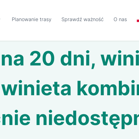
Planowanie trasy
Sprawdź ważność
O nas
na 20 dni, win
i winieta komb
nie niedostęp