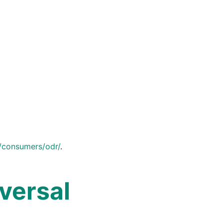
u/consumers/odr/
.
versal