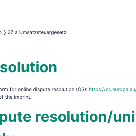
to § 27 a Umsatzsteuergesetz:
solution
rm for online dispute resolution (OS):
https://ec.europa.e
f the imprint.
ute resolution/uni