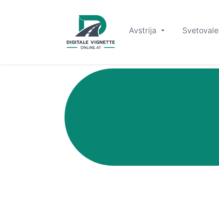
Avstrija
Svetovale