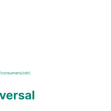
u/consumers/odr/
.
versal