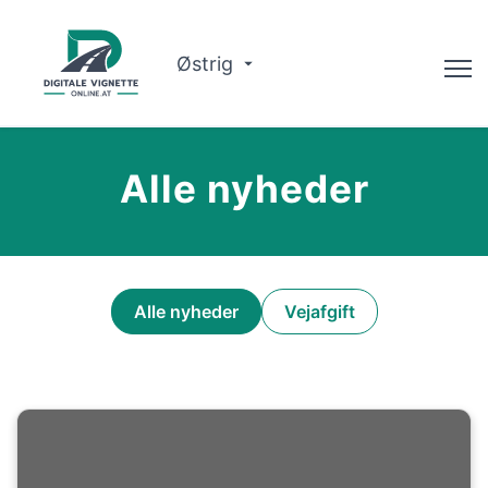
Østrig
Rådgiver
Alle nyheder
Ruteplanlægger
Kontroller gyldigheden
Om Os
Alle nyheder
Vejafgift
Dansk
Book nu