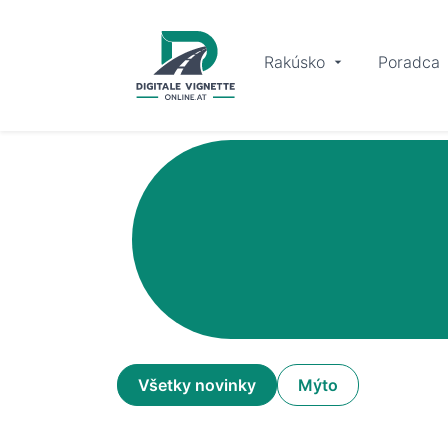
Rakúsko
Poradca
Všetky novinky
Mýto