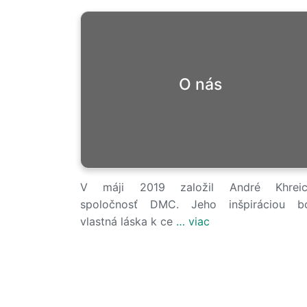
O nás
V máji 2019 založil André Khreic
spoločnosť DMC. Jeho inšpiráciou b
vlastná láska k ce
… viac