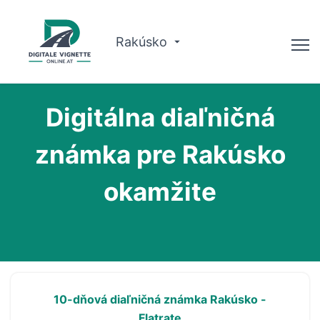
Rakúsko
Poradca
Digitálna diaľničná
Plánovač trás
známka pre Rakúsko
Kontrola platnosti
okamžite
O nás
Slovenčina
Rezervujte si teraz
10-dňová diaľničná známka Rakúsko -
Flatrate