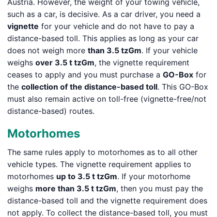
Austria. However, the weight of your towing vehicle,
such as a car, is decisive. As a car driver, you need a
vignette
for your vehicle and do not have to pay a
distance-based toll. This applies as long as your car
does not weigh more
than 3.5 tzGm
. If your vehicle
weighs
over 3.5 t tzGm
, the vignette requirement
ceases to apply and you must purchase a
GO-Box
for
the
collection of the distance-based toll
. This GO-Box
must also remain active on toll-free (vignette-free/not
distance-based) routes.
Motorhomes
The same rules apply to motorhomes as to all other
vehicle types. The vignette requirement applies to
motorhomes
up to 3.5 t tzGm
. If your motorhome
weighs
more than 3.5 t tzGm
, then you must pay the
distance-based toll and the vignette requirement does
not apply. To collect the distance-based toll, you must