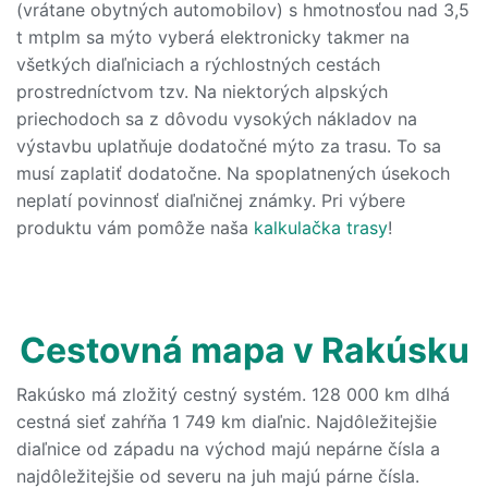
(vrátane obytných automobilov) s hmotnosťou nad 3,5
t mtplm sa mýto vyberá elektronicky takmer na
všetkých diaľniciach a rýchlostných cestách
prostredníctvom tzv. Na niektorých alpských
priechodoch sa z dôvodu vysokých nákladov na
výstavbu uplatňuje dodatočné mýto za trasu. To sa
musí zaplatiť dodatočne. Na spoplatnených úsekoch
neplatí povinnosť diaľničnej známky. Pri výbere
produktu vám pomôže naša
kalkulačka trasy
!
Cestovná mapa v Rakúsku
Rakúsko má zložitý cestný systém. 128 000 km dlhá
cestná sieť zahŕňa 1 749 km diaľnic. Najdôležitejšie
diaľnice od západu na východ majú nepárne čísla a
najdôležitejšie od severu na juh majú párne čísla.