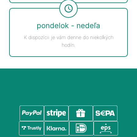
pondelok - nedeľa
K dispozícii je vám denne do niekoľkých
hodín.