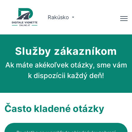
Rakúsko
Poradca
Služby zákazníkom
Plánovač trás
Ak máte akékoľvek otázky, sme vám
Kontrola platnosti
k dispozícii každý deň!
O nás
Slovenčina
Často kladené otázky
Rezervujte si teraz