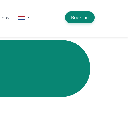
Boek nu
 ons