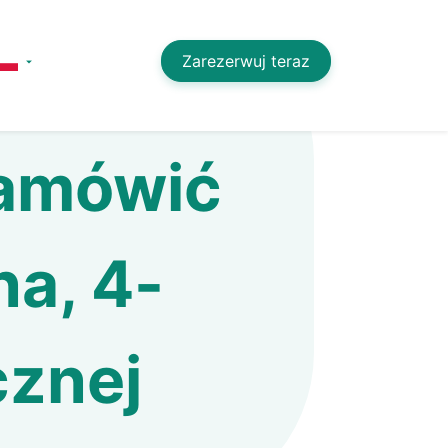
Zarezerwuj teraz
zamówić
na, 4-
cznej