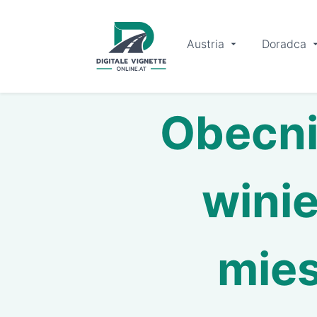
Austria
Doradca
Obecni
winie
mies