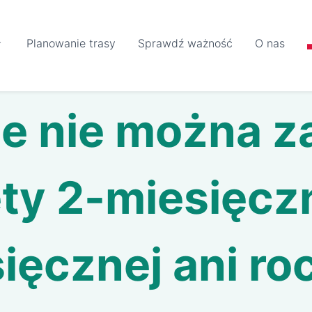
Planowanie trasy
Sprawdź ważność
O nas
e nie można 
ty 2-miesięcz
ięcznej ani ro