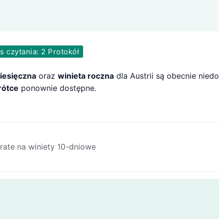
 czytania: 2 Protokół
iesięczna
oraz
winieta roczna
dla Austrii są obecnie nie
rótce
ponownie dostępne.
trate na winiety 10-dniowe