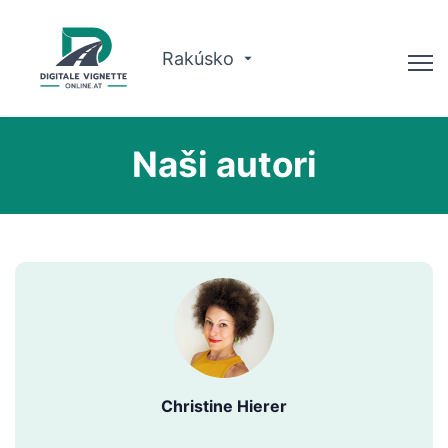
Rakúsko
Poradca
Naši autori
Plánovač trás
Kontrola platnosti
O nás
Slovenčina
Rezervujte si teraz
Christine Hierer