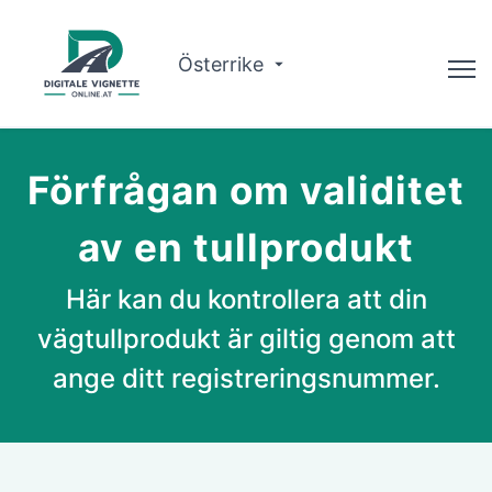
Österrike
Rådgivare
Förfrågan om validitet
Ruttplanerare
av en tullprodukt
Kontrollera giltigheten
Här kan du kontrollera att din
Om oss
vägtullprodukt är giltig genom att
Svenska
ange ditt registreringsnummer.
Boka nu