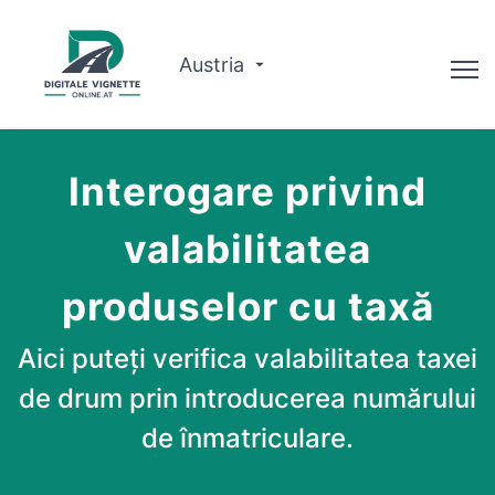
Austria
Consilier
Interogare privind
Planificator de traseu
valabilitatea
Verificați valabilitatea
produselor cu taxă
Despre noi
Română
Aici puteți verifica valabilitatea taxei
de drum prin introducerea numărului
Rezervați acum
de înmatriculare.