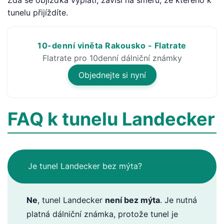
Zda se objížďka vyplatí, závisí na směru, ze kterého k
tunelu přijíždíte.
10-denní viněta Rakousko - Flatrate
Flatrate pro 10denní dálniční známky
Objednejte si nyní
FAQ k tunelu Landecker
Je tunel Landecker bez mýta?
Ne
, tunel Landecker
není bez mýta
. Je nutná
platná dálniční známka, protože tunel je