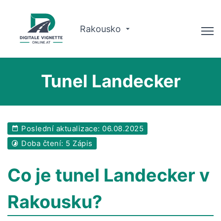
Rakousko
Poradce
Tunel Landecker
Plánovač tras
Kontrola platnosti
Poslední aktualizace: 06.08.2025
O nás
Doba čtení: 5 Zápis
Čeština
Co je tunel Landecker v
Rezervovat nyní
Rakousku?