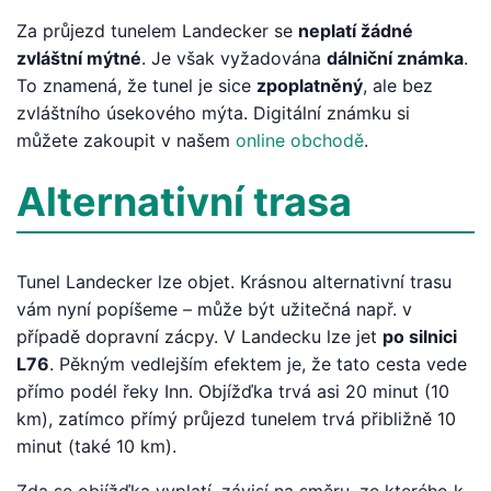
Za průjezd tunelem Landecker se
neplatí žádné
zvláštní mýtné
. Je však vyžadována
dálniční známka
.
To znamená, že tunel je sice
zpoplatněný
, ale bez
zvláštního úsekového mýta. Digitální známku si
můžete zakoupit v našem
online obchodě
.
Alternativní trasa
Tunel Landecker lze objet. Krásnou alternativní trasu
vám nyní popíšeme – může být užitečná např. v
případě dopravní zácpy. V Landecku lze jet
po silnici
L76
. Pěkným vedlejším efektem je, že tato cesta vede
přímo podél řeky Inn. Objížďka trvá asi 20 minut (10
km), zatímco přímý průjezd tunelem trvá přibližně 10
minut (také 10 km).