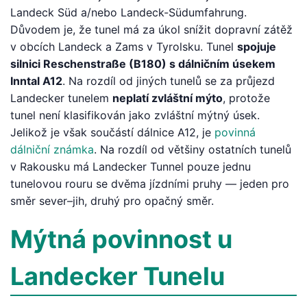
Landeck Süd a/nebo Landeck-Südumfahrung.
Důvodem je, že tunel má za úkol snížit dopravní zátěž
v obcích Landeck a Zams v Tyrolsku. Tunel
spojuje
silnici Reschenstraße (B180) s dálničním úsekem
Inntal A12
. Na rozdíl od jiných tunelů se za průjezd
Landecker tunelem
neplatí zvláštní mýto
, protože
tunel není klasifikován jako zvláštní mýtný úsek.
Jelikož je však součástí dálnice A12, je
povinná
dálniční známka
. Na rozdíl od většiny ostatních tunelů
v Rakousku má Landecker Tunnel pouze jednu
tunelovou rouru se dvěma jízdními pruhy — jeden pro
směr sever–jih, druhý pro opačný směr.
Mýtná povinnost u
Landecker Tunelu