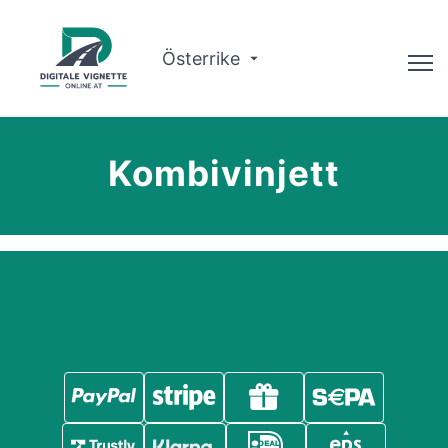
Österrike
Rådgivare
Kombivinjett
Ruttplanerare
Kontrollera giltigheten
Om oss
Svenska
Boka nu