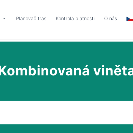
e
Plánovač tras
Kontrola platnosti
O nás
Kombinovaná vinět