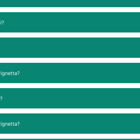
i?
vignetta?
a?
vignetta?