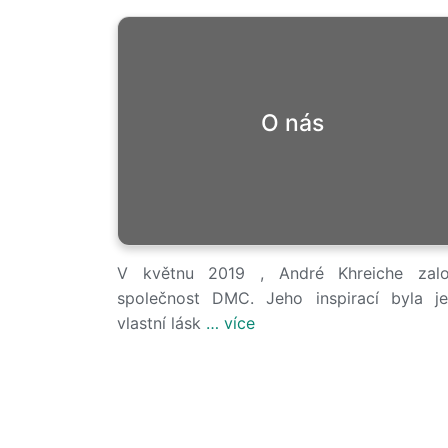
O nás
V květnu 2019 , André Khreiche zalo
společnost DMC. Jeho inspirací byla j
vlastní lásk
… více