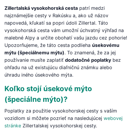
Zillertalská vysokohorská cesta
patrí medzi
najznámejšie cesty v Rakúsku a, ako už názov
napovedá, kľukatí sa popri údoli Zillertal. Táto
vysokohorská cesta vám umožní úchvatný výhľad na
malebné Alpy a určite obohatí vašu jazdu cez pohorie!
Upozorňujeme, že táto cesta podlieha
úsekovému
mýtu (špeciálnemu mýtu)
. To znamená, že za jej
používanie musíte zaplatiť
dodatočné poplatky
bez
ohľadu na už existujúcu diaľničnú známku alebo
úhradu iného úsekového mýta.
Koľko stojí úsekové mýto
(špeciálne mýto)?
Poplatky za použitie vysokohorskej cesty s vaším
vozidlom si môžete pozrieť na nasledujúcej
webovej
stránke
Zillertalskej vysokohorskej cesty.