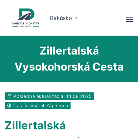
Rakúsko
Poradca
Zillertalská
Plánovač trás
Vysokohorská Cesta
Kontrola platnosti
O nás
Posledná aktualizácia: 14.08.2025
Slovenčina
Čas čítania: 4 Zápisnica
Rezervujte si teraz
Zillertalská