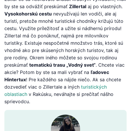
by ste sa odvážiť preskúmať
Zillertal
aj po vlastných.
Vysokohorskú cestu
nevyužívajú len vodiči, ale aj
turisti, pretože mnohé turistické chodníky križujú túto
cestu. Využite príležitosť a užite si nádhernú prírodu!
Zillertal má čo ponúknuť, najmä pre milovníkov
turistiky. Existuje nespočetné množstvo trás, ktoré sú
vhodné ako pre skúsených horských turistov, tak aj
pre rodiny. Okrem iného môžete so svojou rodinou
preskúmať
tematickú trasu „Vodný svet“
. Chcete viac
akcie? Potom by ste sa mali vybrať na
ľadovec
Hintertux
! Pre každého sa nájde niečo. Ak sa chcete
dozvedieť viac o Zillertale a iných
turistických
oblastiach
v Rakúsku, neváhajte si prečítať nášho
sprievodcu.