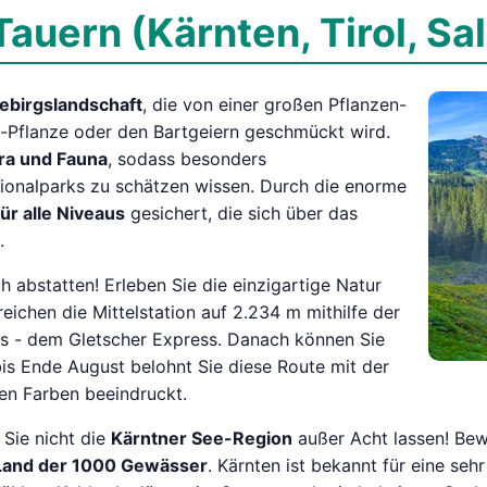
auern (Kärnten, Tirol, Sa
ebirgslandschaft
, die von einer großen Pflanzen-
ß-Pflanze oder den Bartgeiern geschmückt wird.
ora und Fauna
, sodass besonders
tionalparks zu schätzen wissen. Durch die enorme
r alle Niveaus
gesichert, die sich über das
.
h abstatten! Erleben Sie die einzigartige Natur
rreichen die Mittelstation auf 2.234 m mithilfe der
as - dem Gletscher Express. Danach können Sie
is Ende August belohnt Sie diese Route mit der
gen Farben beeindruckt.
 Sie nicht die
Kärntner See-Region
außer Acht lassen! Bew
Land der 1000 Gewässer
. Kärnten ist bekannt für eine se