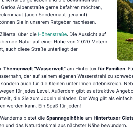
e Gerlos Alpenstraße gerne befahren möchten,
treckenmaut (auch Sondermaut genannt)
 können Sie in unserem Ratgeber nachlesen.
illertal über die
Höhenstraße
. Die Aussicht auf
zaubernde Natur auf einer Höhe von 2.020 Metern
t, auch diese Straße unterliegt der
er
Themenwelt "Wasserwelt"
am Hintertux
für Familien
. F
sserhahn, der auf seinem eigenen Wasserstrahl zu schweben
 sondern auch für die Kleinen unter Ihnen erlebnisreich. Ne
rwegen für jedes Level. Außerdem gibt es attraktive Angeb
rteilt, die Sie zum Jodeln einladen. Der Weg gilt als einf
en werden kann. Ein Spaß für jeden!
 Wanderns bietet die
Spannagelhöhle
am
Hintertuxer Glet
igen und das Naturdenkmal aus nächster Nähe bewundern.