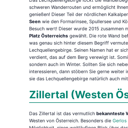
Das Lechquellengebirge lockt die Wanderbegei
schweren Wanderrouten und ermöglicht Ihnen 
genießen! Dieser Teil der nördlichen Kalkalpen
Seen
wie den Formarinsee, Spullersee und Kö
Besuch wert! Dieser wurde 2015 zusammen 
Platz Österreichs
gewählt. Die rote Wand bef
was genau sich hinter diesem Begriff vermute
Lechquellengebirge. Seinen Namen hat er sic
verdient, das auf dem Berg verewigt ist. Som
sondern auch im Winter. Sollten Sie sich ne
interessieren, dann stöbern Sie gerne weiter
sie das Lechquellengebirge natürlich auch m
Zillertal (Westen Ös
Das Zillertal ist das vermutlich
bekannteste 
Westen von Österreich. Besonders die
Gerlos
Möglichkeit, einen weitläufigen Blick über das