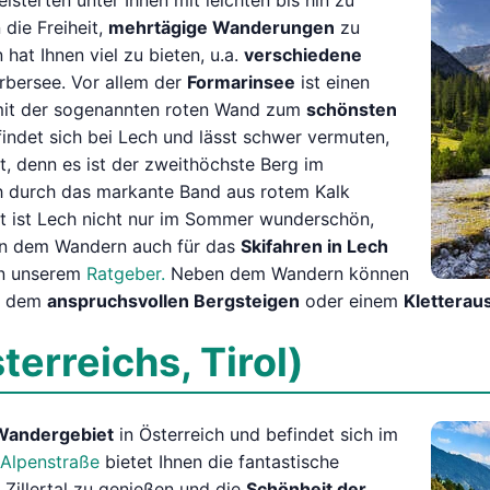
sterten unter Ihnen mit leichten bis hin zu
die Freiheit,
mehrtägige Wanderungen
zu
 hat Ihnen viel zu bieten, u.a.
verschiedene
rbersee. Vor allem der
Formarinsee
ist einen
mit der sogenannten roten Wand zum
schönsten
indet sich bei Lech und lässt schwer vermuten,
t, denn es ist der zweithöchste Berg im
h durch das markante Band aus rotem Kalk
it ist Lech nicht nur im Sommer wunderschön,
ben dem Wandern auch für das
Skifahren in Lech
 in unserem
Ratgeber.
Neben dem Wandern können
it dem
anspruchsvollen Bergsteigen
oder einem
Kletterau
terreichs, Tirol)
Wandergebiet
in Österreich und befindet sich im
 Alpenstraße
bietet Ihnen die fantastische
 Zillertal zu genießen und die
Schönheit der