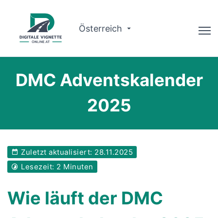
Österreich
Ratgeber
DMC Adventskalender
Routenplaner
2025
Gültigkeit prüfen
Warum wir?
Zuletzt aktualisiert: 28.11.2025
Deutsch
Lesezeit: 2 Minuten
Jetzt buchen
Wie läuft der DMC