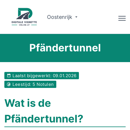
Oostenrijk
Adviseur
Pfändertunnel
Routeplanner
Controleer de geldigheid
Laatst bijgewerkt: 09.01.2026
Over ons
Leestijd: 5 Notulen
Nederlands
Wat is de
Boek nu
Pfändertunnel?