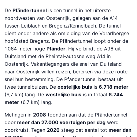
De
Pfändertunnel
is een tunnel in het uiterste
noordwesten van Oostenrijk, gelegen aan de A14
tussen Leiblach en Bregenz/Kennelbach. De tunnel
dient onder andere als omleiding van de Vorarlbergse
hoofdstad Bregenz. De Pfändertunnel loopt onder de
1.064 meter hoge
Pfänder
. Hij verbindt de A96 uit
Duitsland met de Rheintal-autosnelweg A14 in
Oostenrijk. Vakantiegangers die snel van Duitsland
naar Oostenrijk willen reizen, bereiken via deze route
snel hun bestemming. De Pfändertunnel bestaat uit
twee tunnelbuizen. De
oostelijke buis
is
6.718 meter
(6,7 km) lang. De
westelijke buis
is in totaal
6.744
meter
(6,7 km) lang.
Metingen in
2008
toonden aan dat de Pfändertunnel
door
meer dan 27.000 voertuigen per dag
werd
doorkruist. Tegen
2020
steeg dat aantal tot
meer dan