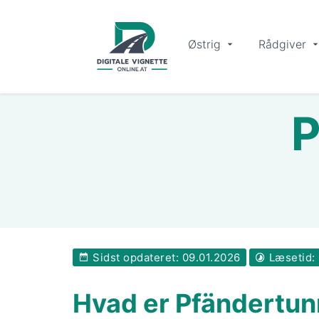
Østrig
Rådgiver
P
Sidst opdateret: 09.01.2026
Læsetid: 
Hvad er Pfändertun