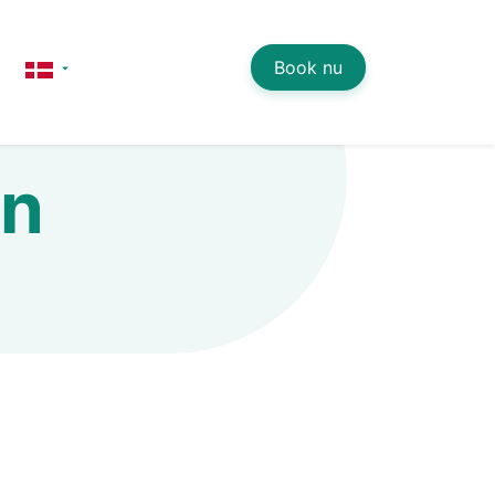
Book nu
en