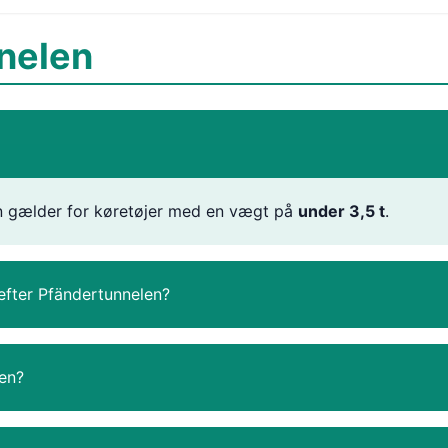
nelen
 kun gælder for køretøjer med en vægt på
under 3,5 t
.
efter Pfändertunnelen?
en?