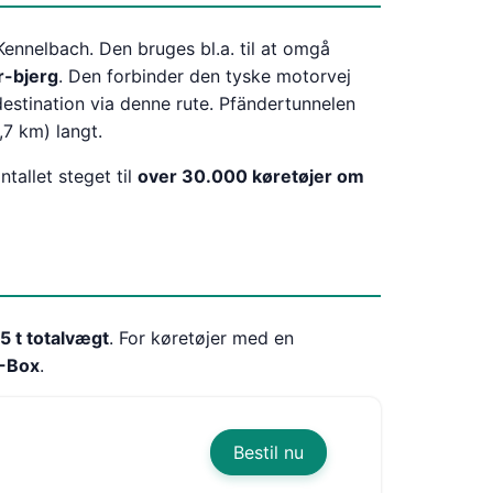
ennelbach. Den bruges bl.a. til at omgå
r-bjerg
. Den forbinder den tyske motorvej
 destination via denne rute. Pfändertunnelen
,7 km) langt.
ntallet steget til
over 30.000 køretøjer om
5 t totalvægt
. For køretøjer med en
-Box
.
Bestil nu