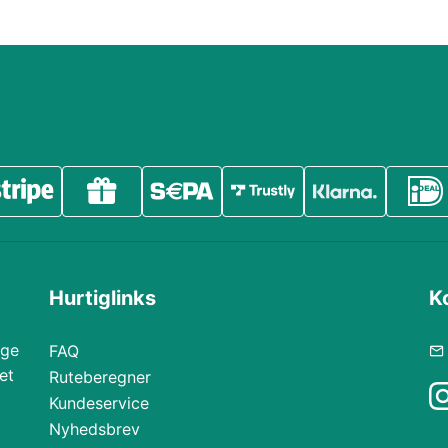
Hurtiglinks
K
ige
FAQ
et
Ruteberegner
Kundeservice
Nyhedsbrev