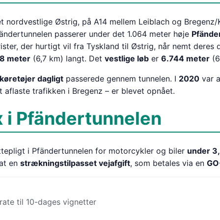
et nordvestlige Østrig, på A14 mellem Leiblach og Bregenz/K
fändertunnelen passerer under det 1.064 meter høje
Pfände
ter, der hurtigt vil fra Tyskland til Østrig, når nemt deres
18 meter
(6,7 km) langt. Det
vestlige løb
er
6.744 meter
(6
køretøjer dagligt
passerede gennem tunnelen. I
2020
var a
at aflaste trafikken i Bregenz – er blevet opnået.
 i Pfändertunnelen
tepligt i Pfändertunnelen for motorcykler og biler
under 3,
at en
strækningstilpasset vejafgift
, som betales via en
GO
trate til 10-dages vignetter