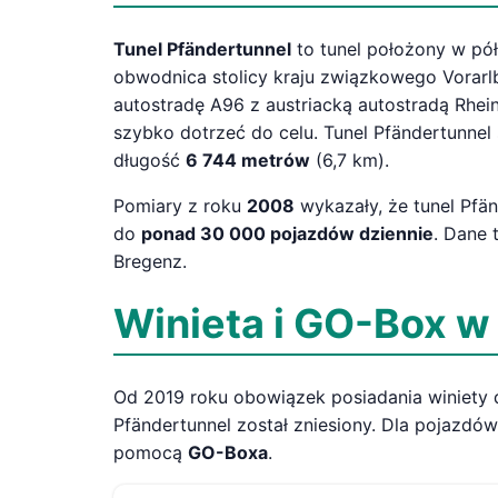
Tunel Pfändertunnel
to tunel położony w pół
obwodnica stolicy kraju związkowego Vorarl
autostradę A96 z austriacką autostradą Rheint
szybko dotrzeć do celu. Tunel Pfändertunnel 
długość
6 744 metrów
(6,7 km).
Pomiary z roku
2008
wykazały, że tunel Pfä
do
ponad 30 000 pojazdów dziennie
. Dane 
Bregenz.
Winieta i GO-Box w
Od 2019 roku obowiązek posiadania winiet
Pfändertunnel został zniesiony. Dla pojazdó
pomocą
GO-Boxa
.