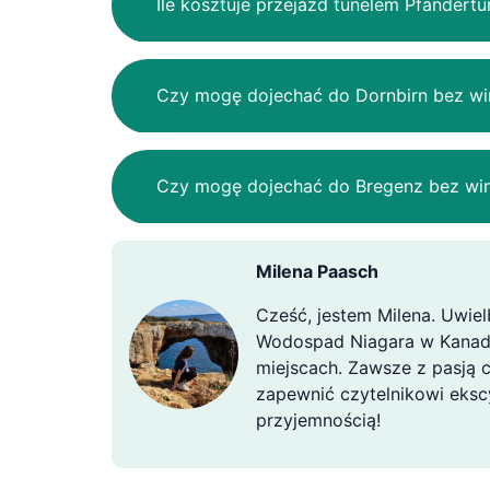
Ile kosztuje przejazd tunelem Pfändertu
Czy mogę dojechać do Dornbirn bez wi
Czy mogę dojechać do Bregenz bez win
Milena Paasch
Cześć, jestem Milena. Uwie
Wodospad Niagara w Kanadzi
miejscach. Zawsze z pasją c
zapewnić czytelnikowi eksc
przyjemnością!