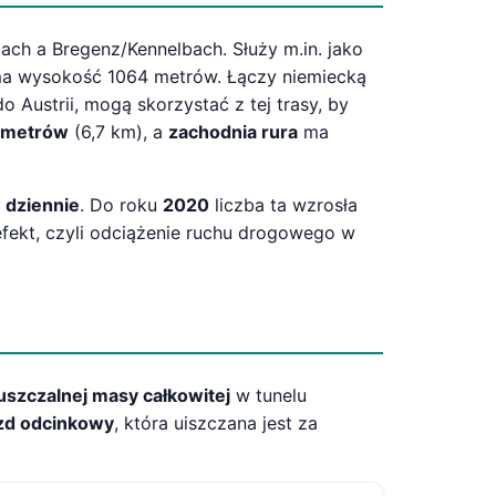
ach a Bregenz/Kennelbach. Służy m.in. jako
 ma wysokość 1064 metrów. Łączy niemiecką
o Austrii, mogą skorzystać z tej trasy, by
 metrów
(6,7 km), a
zachodnia rura
ma
 dziennie
. Do roku
2020
liczba ta wzrosła
efekt, czyli odciążenie ruchu drogowego w
puszczalnej masy całkowitej
w tunelu
azd odcinkowy
, która uiszczana jest za