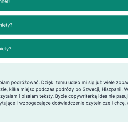
nnel?
niety?
iety?
lbiam podróżować. Dzięki temu udało mi się już wiele zoba
e, kilka miejsc podczas podróży po Szwecji, Hiszpanii, Wł
zytałam i pisałam teksty. Bycie copywriterką idealnie pasu
ytujące i wzbogacające doświadczenie czytelnicze i chcę, 