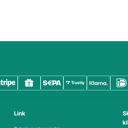
Link
S
kl