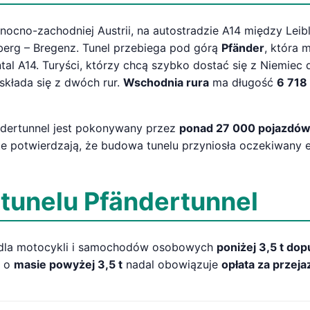
nocno-zachodniej Austrii, na autostradzie A14 między Leibl
berg – Bregenz. Tunel przebiega pod górą
Pfänder
, która
al A14. Turyści, którzy chcą szybko dostać się z Niemiec d
składa się z dwóch rur.
Wschodnia rura
ma długość
6 718
ndertunnel jest pokonywany przez
ponad 27 000 pojazdów
te potwierdzają, że budowa tunelu przyniosła oczekiwany 
 tunelu Pfändertunnel
y dla motocykli i samochodów osobowych
poniżej 3,5 t do
w o
masie powyżej 3,5 t
nadal obowiązuje
opłata za przej