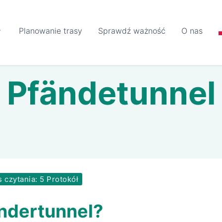
Planowanie trasy
Sprawdź ważność
O nas
Pfändetunnel
 czytania: 5 Protokół
ändertunnel?