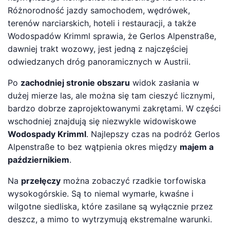
Różnorodność jazdy samochodem, wędrówek,
terenów narciarskich, hoteli i restauracji, a także
Wodospadów Krimml sprawia, że Gerlos Alpenstraße,
dawniej trakt wozowy, jest jedną z najczęściej
odwiedzanych dróg panoramicznych w Austrii.
Po
zachodniej stronie obszaru
widok zasłania w
dużej mierze las, ale można się tam cieszyć licznymi,
bardzo dobrze zaprojektowanymi zakrętami. W części
wschodniej znajdują się niezwykle widowiskowe
Wodospady Krimml
. Najlepszy czas na podróż Gerlos
Alpenstraße to bez wątpienia okres między
majem a
październikiem
.
Na
przełęczy
można zobaczyć rzadkie torfowiska
wysokogórskie. Są to niemal wymarłe, kwaśne i
wilgotne siedliska, które zasilane są wyłącznie przez
deszcz, a mimo to wytrzymują ekstremalne warunki.