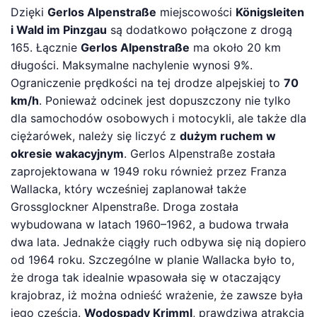
Dzięki
Gerlos Alpenstraße
miejscowości
Königsleiten
i Wald im Pinzgau
są dodatkowo połączone z drogą
165. Łącznie
Gerlos Alpenstraße
ma około 20 km
długości. Maksymalne nachylenie wynosi 9%.
Ograniczenie prędkości na tej drodze alpejskiej to
70
km/h
. Ponieważ odcinek jest dopuszczony nie tylko
dla samochodów osobowych i motocykli, ale także dla
ciężarówek, należy się liczyć z
dużym ruchem w
okresie wakacyjnym
. Gerlos Alpenstraße została
zaprojektowana w 1949 roku również przez Franza
Wallacka, który wcześniej zaplanował także
Grossglockner Alpenstraße. Droga została
wybudowana w latach 1960–1962, a budowa trwała
dwa lata. Jednakże ciągły ruch odbywa się nią dopiero
od 1964 roku. Szczególne w planie Wallacka było to,
że droga tak idealnie wpasowała się w otaczający
krajobraz, iż można odnieść wrażenie, że zawsze była
jego częścią.
Wodospady Krimml
, prawdziwa atrakcja