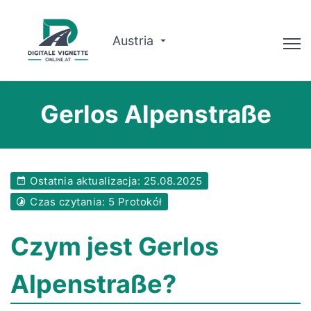
Austria
Doradca
Gerlos Alpenstraße
Planowanie trasy
Sprawdź ważność
Ostatnia aktualizacja: 25.08.2025
O nas
Czas czytania: 5 Protokół
Polski
Czym jest Gerlos
Zarezerwuj teraz
Alpenstraße?