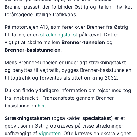
Brenner‐passet, der forbinder Østrig og Italien – hvilket
forårsagede utallige trafikkaos.
På motorvejen A13, som fører over Brenner fra Østrig
til Italien, er en
strækningstakst
påkrævet. Det er
vigtigt at skelne mellem
Brenner‐tunnelen
og
Brenner‐basistunnelen
.
Mens Brenner‐tunnelen er underlagt strækningstakst
og benyttes til vejtrafik, bygges Brenner‐basistunnelen
til togtrafik og forventes afsluttet omkring 2032.
Du kan finde yderligere information om rejser med tog
fra Innsbruck til Franzensfeste gennem Brenner‐
basistunnelen
her
.
Strækningstaksten
(også kaldet
specialtakst
) er et
gebyr, som i Østrig opkræves på visse strækninger
uafhængigt af
vignetten
. Ofte kræves en ekstra vignet