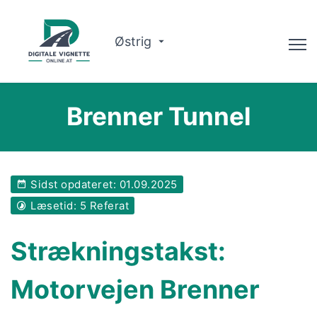
Østrig
Rådgiver
Brenner Tunnel
Ruteplanlægger
Kontroller gyldigheden
Sidst opdateret: 01.09.2025
Om Os
Læsetid: 5 Referat
Dansk
Strækningstakst:
Book nu
Motorvejen Brenner