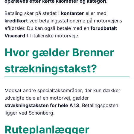
opkræves efter kørte kilometer og kategori
.
Betaling sker på stedet i
kontanter
eller med
kreditkort
ved betalingsstationerne på motorvejens
afkørsler. Du kan også betale med en
forudbetalt
Visacard
til italienske motorveje.
Hvor gælder Brenner
strækningstakst?
Modsat andre specialtaksområder, der kun dækker
udvalgte dele af en motorvej, gælder
strækningstaksten for hele A 13
. Betalingsposten
ligger ved Schönberg.
Ruteplanlægger