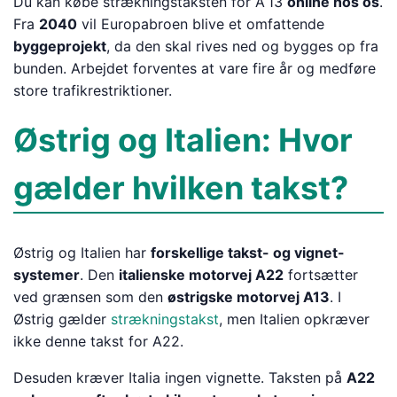
Du kan købe strækningstaksten for A 13
online hos os
.
Fra
2040
vil Europabroen blive et omfattende
byggeprojekt
, da den skal rives ned og bygges op fra
bunden. Arbejdet forventes at vare fire år og medføre
store trafikrestriktioner.
Østrig og Italien: Hvor
gælder hvilken takst?
Østrig og Italien har
forskellige takst- og vignet-
systemer
. Den
italienske motorvej A22
fortsætter
ved grænsen som den
østrigske motorvej A13
. I
Østrig gælder
strækningstakst
, men Italien opkræver
ikke denne takst for A22.
Desuden kræver Italia ingen vignette. Taksten på
A22