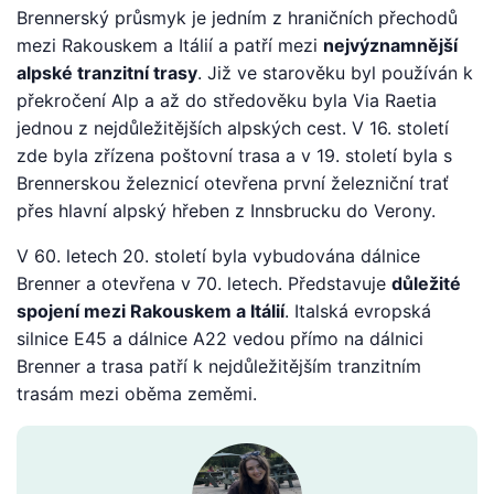
Brennerský průsmyk je jedním z hraničních přechodů
mezi Rakouskem a Itálií a patří mezi
nejvýznamnější
alpské tranzitní trasy
. Již ve starověku byl používán k
překročení Alp a až do středověku byla Via Raetia
jednou z nejdůležitějších alpských cest. V 16. století
zde byla zřízena poštovní trasa a v 19. století byla s
Brennerskou železnicí otevřena první železniční trať
přes hlavní alpský hřeben z Innsbrucku do Verony.
V 60. letech 20. století byla vybudována dálnice
Brenner a otevřena v 70. letech. Představuje
důležité
spojení mezi Rakouskem a Itálií
. Italská evropská
silnice E45 a dálnice A22 vedou přímo na dálnici
Brenner a trasa patří k nejdůležitějším tranzitním
trasám mezi oběma zeměmi.