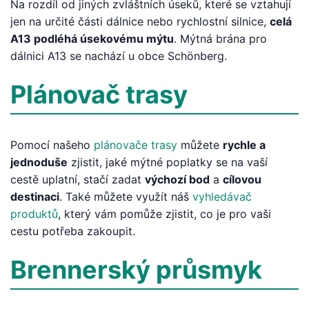
Na rozdíl od jiných zvláštních úseků, které se vztahují
jen na určité části dálnice nebo rychlostní silnice,
celá
A13 podléhá úsekovému mýtu
. Mýtná brána pro
dálnici A13 se nachází u obce Schönberg.
Plánovač trasy
Pomocí našeho
plánovače trasy
můžete
rychle a
jednoduše
zjistit, jaké mýtné poplatky se na vaší
cestě uplatní, stačí zadat
výchozí bod
a
cílovou
destinaci
. Také můžete využít náš
vyhledávač
produktů
, který vám pomůže zjistit, co je pro vaši
cestu potřeba zakoupit.
Brennerský průsmyk