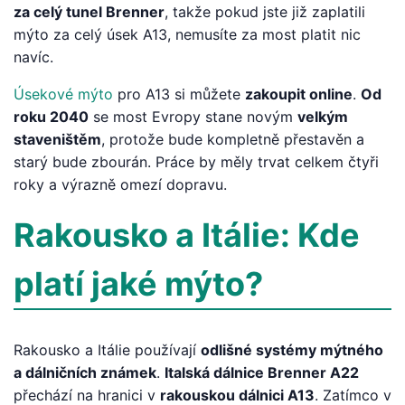
za celý tunel Brenner
, takže pokud jste již zaplatili
mýto za celý úsek A13, nemusíte za most platit nic
navíc.
Úsekové mýto
pro A13 si můžete
zakoupit online
.
Od
roku 2040
se most Evropy stane novým
velkým
staveništěm
, protože bude kompletně přestavěn a
starý bude zbourán. Práce by měly trvat celkem čtyři
roky a výrazně omezí dopravu.
Rakousko a Itálie: Kde
platí jaké mýto?
Rakousko a Itálie používají
odlišné systémy mýtného
a dálničních známek
.
Italská dálnice Brenner A22
přechází na hranici v
rakouskou dálnici A13
. Zatímco v