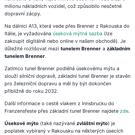
milionu nákladních vozidel, což způsobilo nesčetné
dopravní zácpy.
Na dálnici A13, která vede přes Brenner z Rakouska do
Itálie, je vyžadována
úseková mýtná sazba
(lze
zakoupit digitálně nebo online v našem obchodě). Je
důležité rozlišovat mezi
tunelem Brenner
a
základním
tunelem Brenner
.
Zatímco tunel Brenner podléhá úsekovému mýtu a
slouží silniční dopravě, základní tunel Brenner je stavěn
pro železniční dopravu a měl by být dokončen
přibližně do roku 2032.
Další informace o cestě vlakem z Innsbrucku do
Franzensfeste přes základní tunel Brenner najdete
zde
.
Úsekové mýto
(také nazývané
zvláštní mýto
) je
poplatek vybíraný v Rakousku na některých úsecích