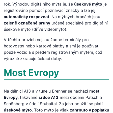
rok. Výhodou digitálního mýta je, že
úsekové mýto
je
registrováno pomocí poznávací značky a lze jej
automaticky rozpoznat
. Na mýtných branách jsou
zeleně označené pruhy
určené speciálně pro digitální
úsekové mýto (dříve videomýto).
V těchto pruzích nejsou žádné terminály pro
hotovostní nebo kartové platby a smí je používat
pouze vozidla s předem registrovaným mýtem, což
výrazně zkracuje čekací doby.
Most Evropy
Na dálnici A13 a v tunelu Brenner se nachází
most
Evropy
, takzvané
srdce A13
mezi obcemi Patsch a
Schönberg v údolí Stubaital. Za jeho použití se platí
úsekové mýto
. Toto mýto je však
zahrnuto v poplatku