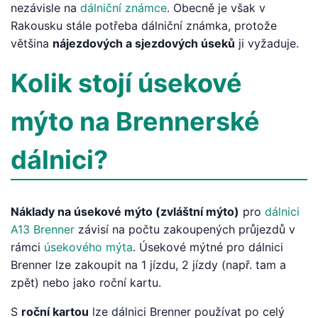
nezávisle na
dálniční známce
. Obecně je však v
Rakousku stále potřeba dálniční známka, protože
většina
nájezdových a sjezdových úseků
ji vyžaduje.
Kolik stojí úsekové
mýto na Brennerské
dálnici?
Náklady na úsekové mýto (zvláštní mýto)
pro
dálnici
A13 Brenner
závisí na počtu zakoupených průjezdů v
rámci
úsekového mýta
. Úsekové mýtné pro dálnici
Brenner lze zakoupit na 1 jízdu, 2 jízdy (např. tam a
zpět) nebo jako roční kartu.
S
roční kartou
lze dálnici Brenner používat po celý