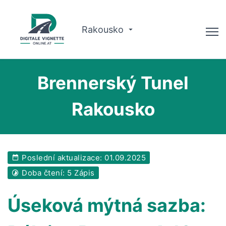
Rakousko
Poradce
Brennerský Tunel
Plánovač tras
Rakousko
Kontrola platnosti
O nás
Poslední aktualizace: 01.09.2025
Čeština
Doba čtení: 5 Zápis
Rezervovat nyní
Úseková mýtná sazba: