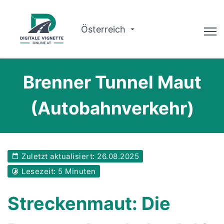
Österreich
Ratgeber
Brenner Tunnel Maut
Routenplaner
(Autobahnverkehr)
Gültigkeit prüfen
Warum wir?
Zuletzt aktualisiert: 26.08.2025
Deutsch
Lesezeit: 5 Minuten
Jetzt buchen
Streckenmaut: Die