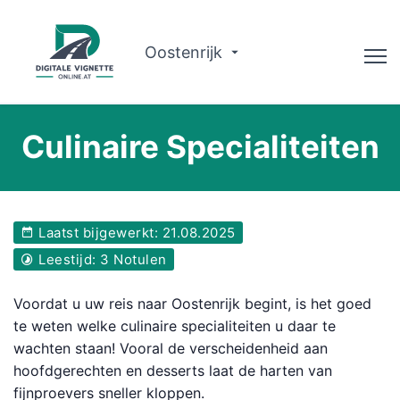
Oostenrijk
Adviseur
Culinaire Specialiteiten
Routeplanner
Controleer de geldigheid
Laatst bijgewerkt: 21.08.2025
Over ons
Leestijd: 3 Notulen
Nederlands
Voordat u uw reis naar Oostenrijk begint, is het goed
te weten welke culinaire specialiteiten u daar te
Boek nu
wachten staan! Vooral de verscheidenheid aan
hoofdgerechten en desserts laat de harten van
fijnproevers sneller kloppen.