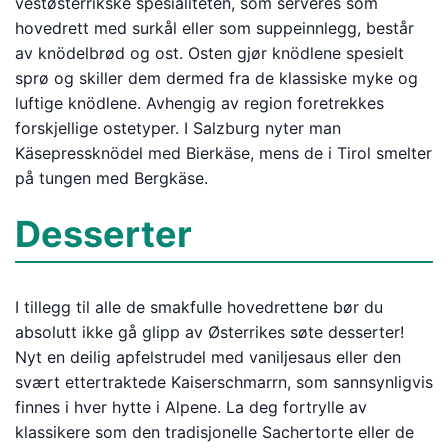
vestøsterrikske spesialiteten, som serveres som
hovedrett med surkål eller som suppeinnlegg, består
av knödelbrød og ost. Osten gjør knödlene spesielt
sprø og skiller dem dermed fra de klassiske myke og
luftige knödlene. Avhengig av region foretrekkes
forskjellige ostetyper. I Salzburg nyter man
Käsepressknödel med Bierkäse, mens de i Tirol smelter
på tungen med Bergkäse.
Desserter
I tillegg til alle de smakfulle hovedrettene bør du
absolutt ikke gå glipp av Østerrikes søte desserter!
Nyt en deilig apfelstrudel med vaniljesaus eller den
svært ettertraktede Kaiserschmarrn, som sannsynligvis
finnes i hver hytte i Alpene. La deg fortrylle av
klassikere som den tradisjonelle Sachertorte eller de