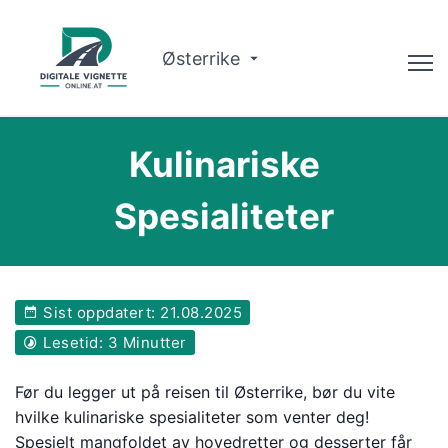
Østerrike
Rådgiver
Kulinariske
Ruteplanlegger
Spesialiteter
Sjekk gyldighet
Om oss
Sist oppdatert: 21.08.2025
Norsk
Lesetid: 3 Minutter
Bestill nå
Før du legger ut på reisen til Østerrike, bør du vite
hvilke kulinariske spesialiteter som venter deg!
Spesielt mangfoldet av hovedretter og desserter får