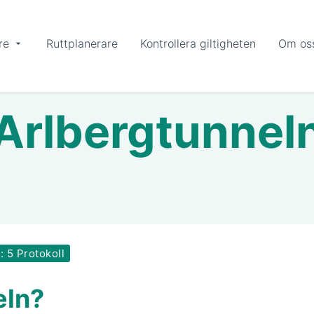
re
Ruttplanerare
Kontrollera giltigheten
Om os
Arlbergtunnel
: 5 Protokoll
eln?