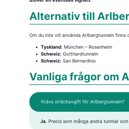
utöver en eventuell vignett
.
Alternativ till Arlb
Om du inte vill använda Arlbergtunneln finns d
Tyskland:
München – Rosenheim
Schweiz:
Gotthardtunneln
Schweiz:
San Bernardino
Vanliga frågor om 
Krävs sträckavgift för Arlbergtunneln?
Ja.
Precis som många andra tunnlar och v