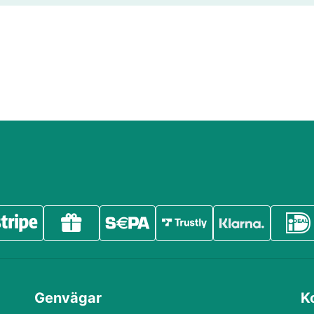
Genvägar
K