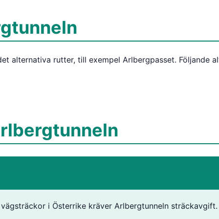
ergtunneln
et alternativa rutter, till exempel Arlbergpasset. Följande
Arlbergtunneln
ägsträckor i Österrike kräver Arlbergtunneln sträckavgift.