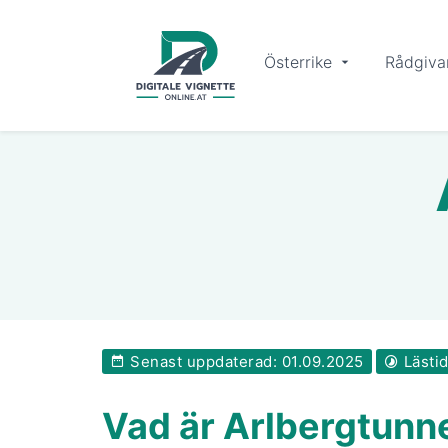
Österrike
Rådgiva
Senast uppdaterad: 01.09.2025
Lästid
Vad är Arlbergtunn