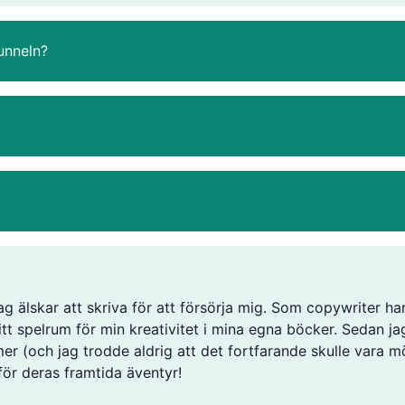
unneln?
ag älskar att skriva för att försörja mig. Som copywriter har
ritt spelrum för min kreativitet i mina egna böcker. Sedan j
er (och jag trodde aldrig att det fortfarande skulle vara mö
för deras framtida äventyr!