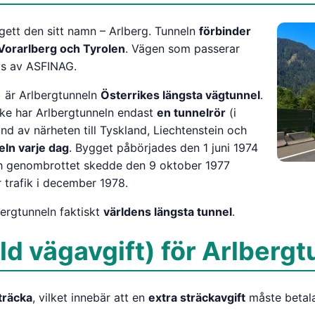
ett den sitt namn – Arlberg. Tunneln
förbinder
Vorarlberg och Tyrolen
. Vägen som passerar
ivs av ASFINAG.
) är Arlbergtunneln
Österrikes längsta vägtunnel
.
rike har Arlbergtunneln endast
en tunnelrör
(i
rund av närheten till Tyskland, Liechtenstein och
ln varje dag
. Bygget påbörjades den 1 juni 1974
och genombrottet skedde den 9 oktober 1977
 trafik i december 1978.
bergtunneln faktiskt
världens längsta tunnel
.
ld vägavgift) för Arlbergt
träcka
, vilket innebär att en
extra sträckavgift
måste betala