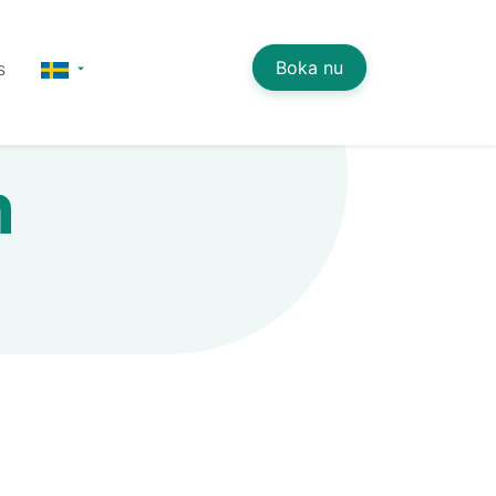
Boka nu
s
n