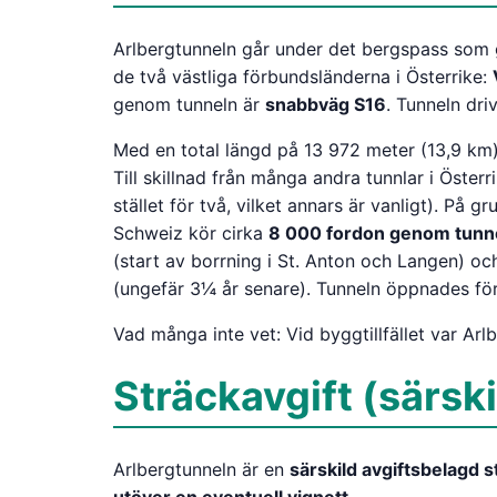
Arlbergtunneln går under det bergspass som g
de två västliga förbundsländerna i Österrike:
genom tunneln är
snabbväg S16
. Tunneln dr
Med en total längd på 13 972 meter (13,9 km
Till skillnad från många andra tunnlar i Öster
stället för två, vilket annars är vanligt). På g
Schweiz kör cirka
8 000 fordon genom tunne
(start av borrning i St. Anton och Langen) 
(ungefär 3¼ år senare). Tunneln öppnades för
Vad många inte vet: Vid byggtillfället var Arl
Sträckavgift (särski
Arlbergtunneln är en
särskild avgiftsbelagd s