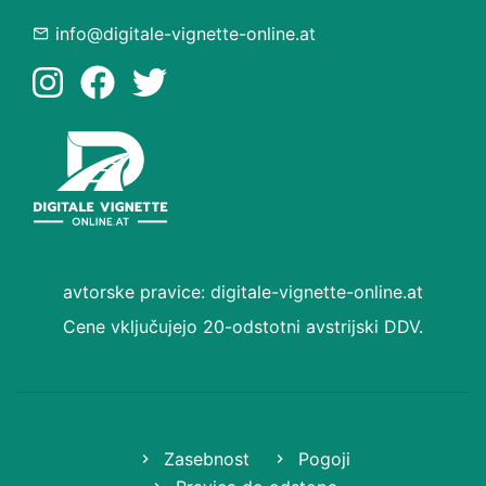
info@digitale-vignette-online.at
avtorske pravice: digitale-vignette-online.at
Cene vključujejo 20-odstotni avstrijski DDV.
Zasebnost
Pogoji