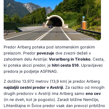
Predor Arlberg poteka pod istoimenskim gorskim
prelazom. Predor
povezuje
dve zvezni deželi v
zahodnem delu Avstrije:
Vorarlberg in Tirolsko
. Cesta,
ki poteka skozi predor, je
hitri cesta S16
. Upravljavec
predora je podjetje ASFINAG.
Z dolžino 13.972 metrov (13,9 km) je predor Arlberg
najdaljši cestni predor v Avstriji
. Za razliko od mnogih
drugih predorov v Avstriji ima Arlberg samo
eno cev
(in ne dveh, kot je pogosto). Zaradi bližine Nemčije,
Lihtenštajna in Švice predor vsak dan prevozi približno