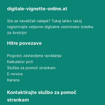
digitale-vignette-online.at
Ste se naveličali nalepk? Tukaj lahko takoj
registrirajte veljavne digitalne cestninske izdelke
za Avstrijo!
Hitre povezave
Pogosto zastavljena vprašanja
Kalkulator poti
Služba za pomoč strankam
E-novice
Kariera
Kontaktirajte službo za pomoč
strankam