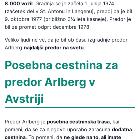
8.000 vozil
. Gradnja se je začela 1. junija 1974
(začetek del v St. Antonu in Langenu), preboj pa je bil
9. oktobra 1977 (približno 3¼ leta kasneje). Predor je
bil za promet odprt decembra 1978.
Veliko ljudi ne ve, da je bil ob času izgradnje predor
Arlberg
najdaljši predor na svetu
.
Posebna cestnina za
predor Arlberg v
Avstriji
Predor Arlberg je
posebna cestninska trasa
, kar
pomeni, da se za njegovo uporabo zaračuna
dodatna
cestnina
. To pomeni, da
ne glede na to, ali imate