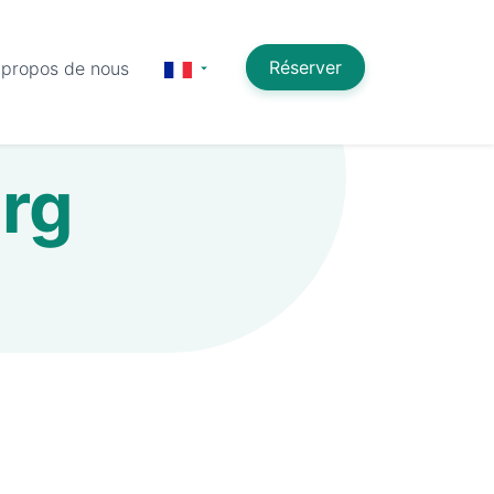
Réserver
 propos de nous
erg