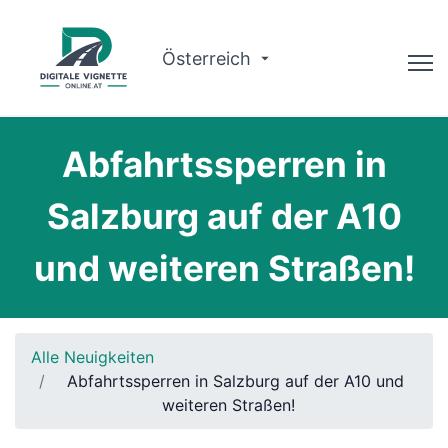
Österreich
Ratgeber
Abfahrtssperren in
Routenplaner
Salzburg auf der A10
Gültigkeit prüfen
und weiteren Straßen!
Warum wir?
Deutsch
Alle Neuigkeiten
Jetzt buchen
Abfahrtssperren in Salzburg auf der A10 und
weiteren Straßen!