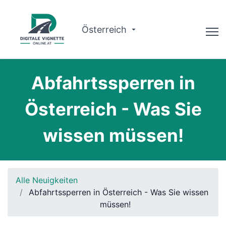
Österreich
Ratgeber
Abfahrtssperren in
Routenplaner
Österreich - Was Sie
Gültigkeit prüfen
wissen müssen!
Warum wir?
Deutsch
Alle Neuigkeiten
Jetzt buchen
Abfahrtssperren in Österreich - Was Sie wissen
müssen!