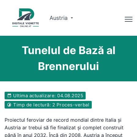
Austria
Consilier
Tunelul de Bază al
Planificator de traseu
Brennerului
Verificați valabilitatea
Despre noi
Ultima actualizare: 04.08.2025
Română
Timp de lectură: 2 Proces-verbal
Rezervați acum
Proiectul feroviar de record mondial dintre Italia și
Austria ar trebui să fie finalizat și complet construit
până în anul 2032. Încă din 2008, Austria a început